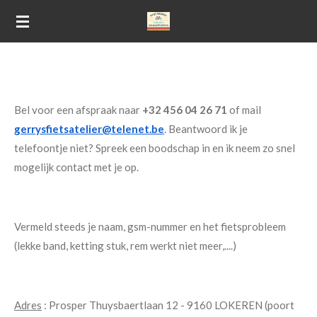
Ga
direct
naar
de
hoofdinhoud
Bel voor een afspraak naar
+32 456 04 26 71
of mail
gerrysfietsatelier@telenet.be
. Beantwoord ik je
telefoontje niet? Spreek een boodschap in en ik neem zo snel
mogelijk contact met je op.
Vermeld steeds je naam, gsm-nummer en het fietsprobleem
(lekke band, ketting stuk, rem werkt niet meer,....)
Adres
: Prosper Thuysbaertlaan 12 - 9160 LOKEREN (poort